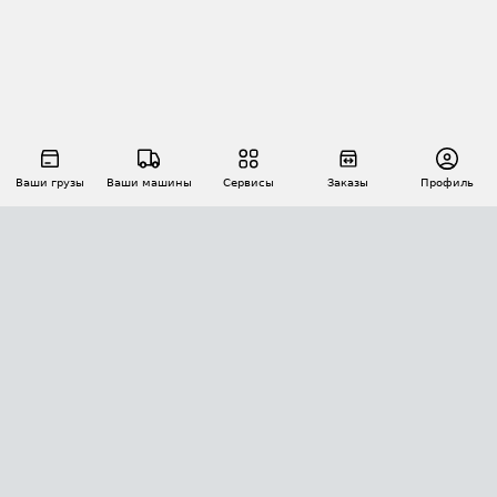
Ваши грузы
Ваши машины
Сервисы
Заказы
Профиль
АВТОМАТИЗАЦИЯ ПЕРЕВОЗОК
Площадки
Заказы
Торги
Тендеры
АТИ-Доки
GPS-мониторинг
АТИ Мессенджер
Цепочки грузов
API ATI.SU
ПОЛЕЗНОЕ
Расчет расстояний
БЕЗОПАСНОСТЬ