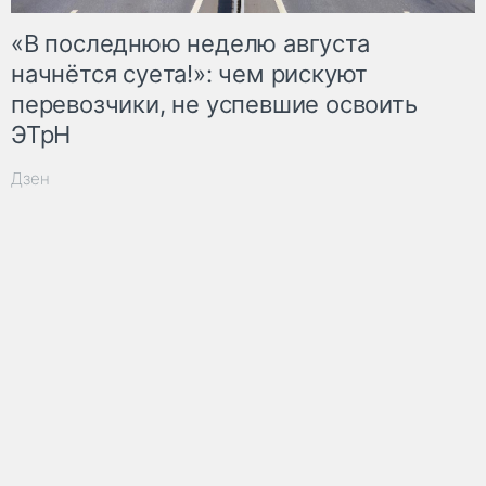
«В последнюю неделю августа
начнётся суета!»: чем рискуют
перевозчики, не успевшие освоить
ЭТрН
Дзен