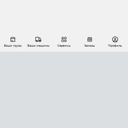
Ваши грузы
Ваши машины
Сервисы
Заказы
Профиль
АВТОМАТИЗАЦИЯ ПЕРЕВОЗОК
Площадки
Заказы
Торги
Тендеры
АТИ-Доки
GPS-мониторинг
АТИ Мессенджер
Цепочки грузов
API ATI.SU
ПОЛЕЗНОЕ
Расчет расстояний
БЕЗОПАСНОСТЬ