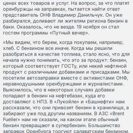
ценах всех товаров и услуг. На вопрос, за что платят
оренбуржцы на заправках, пытается найти ответ
представитель ОНФ Владимир Данильчук. Он уже
разбирался, доливают ли жителям региона бензин в
баки. Оказалось, что не везде. 19 ноября он стал
гостем программы «Путный вечер».
«Мы видим, что берем, когда покупаем, например,
хлеб. С бензином все иначе. Когда мы решили
разобраться в качестве топлива, стало ясно, что для
начала нужно понимать, что это за продукт: бензин,
который соответствует ГОСТу, или некий нефтяной
продукт с различными добавками и присадками. Мы
посетили автозаправки вместе с активистами ОНФ,
неравнодушными оренбуржцами и журналистами.
Выяснилось, что в некоторых случаях добавки
попадают в бензин на нефтебазах, куда его
доставляют с НПЗ. В «Лукойле» и «Башнефти» нам
рассказали, что они привозят бензин в хранилище, а
забирают уже под другим названием. В АЗС «Brent
Fueller» нам не сказали, на каком этапе обычный
бензин превращают в супербензин. Большинство
заправок Оренбурга торгуют салаватским бензином,