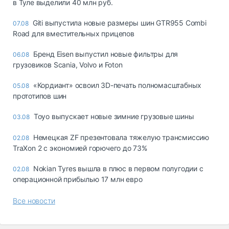
в Туле выделили 40 млн руб.
Giti выпустила новые размеры шин GTR955 Combi
07.08
Road для вместительных прицепов
Бренд Eisen выпустил новые фильтры для
06.08
грузовиков Scania, Volvo и Foton
«Кордиант» освоил 3D-печать полномасштабных
05.08
прототипов шин
Toyo выпускает новые зимние грузовые шины
03.08
Немецкая ZF презентовала тяжелую трансмиссию
02.08
TraXon 2 с экономией горючего до 73%
Nokian Tyres вышла в плюс в первом полугодии с
02.08
операционной прибылью 17 млн евро
Все новости