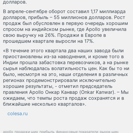
долларов.
В апреле-сентябре оборот составил 1,17 миллиарда
долларов, прибыль – 55 миллионов долларов. Рост
продаж был обусловлен в первую очередь хорошим
спросом на индийском рынке, где Apollo увеличила
свою выручку на 26%. Продажи в Европе в
прошедшем квартале выросли на 17%.
«В течение этого квартала два наших завода были
приостановлены из-за наводнения, и кроме того в
Индии прошла забастовка перевозчиков, а на рынке
сырья наблюдалась волатильность цен. Как бы то ни
было, несмотря на это, наши отделения в различных
регионах продемонстрировали исключительно
хорошие результаты, - отметил председатель
правления Apollo Онкар Канвар (Onkar Kanwar). – Мы
ожидаем, что темпы роста продаж сохранятся и в
ближайшие несколько кварталов».
colesa.ru
apollo
продажи шин
прибыль
финансовые показатели
рынок шин