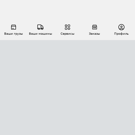
Ваши грузы
Ваши машины
Сервисы
Заказы
Профиль
АВТОМАТИЗАЦИЯ ПЕРЕВОЗОК
Площадки
Заказы
Торги
Тендеры
АТИ-Доки
GPS-мониторинг
АТИ Мессенджер
Цепочки грузов
API ATI.SU
ПОЛЕЗНОЕ
Расчет расстояний
БЕЗОПАСНОСТЬ
Академия ATI.SU
ATI.SU о безопасности
Звезды ATI.SU на вашем сайте
КОНТАКТЫ И ТАРИФЫ