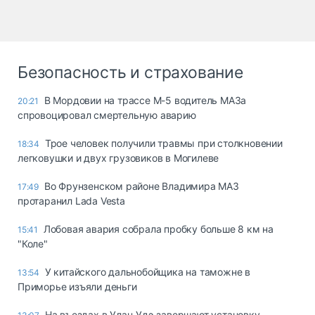
Безопасность и страхование
В Мордовии на трассе М-5 водитель МАЗа
20:21
спровоцировал смертельную аварию
Трое человек получили травмы при столкновении
18:34
легковушки и двух грузовиков в Могилеве
Во Фрунзенском районе Владимира МАЗ
17:49
протаранил Lada Vesta
Лобовая авария собрала пробку больше 8 км на
15:41
"Коле"
У китайского дальнобойщика на таможне в
13:54
Приморье изъяли деньги
Ha въeздax в Улaн-Удэ зaвepшaют ycтaнoвкy