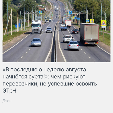
«В последнюю неделю августа
начнётся суета!»: чем рискуют
перевозчики, не успевшие освоить
ЭТрН
Дзен