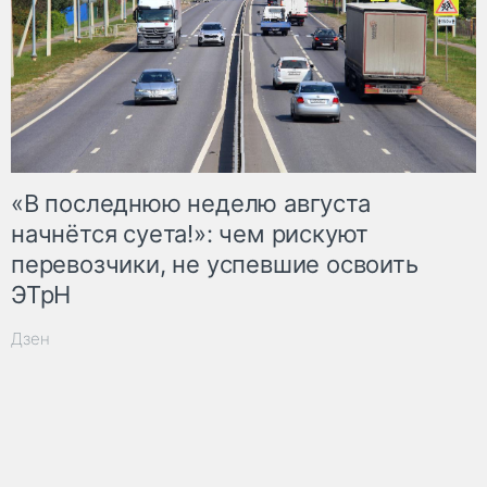
«В последнюю неделю августа
начнётся суета!»: чем рискуют
перевозчики, не успевшие освоить
ЭТрН
Дзен