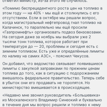
отметил министр, из-за этого не случилось.
«Помимо беспрецедентного роста цен на топливо в
этом году — на 40% - мы ещё и столкнулись с его
отсутствием. Если в октябре мы решали вопрос,
когда магистральный нефтепровод гнал топливо на
Калачинск, то параллельно мы ещё просили
«Газпромнефть» организовать подвоз бензовозами.
На сегодня даже за ноябрь мы выбрали уже 2
тысячи тонн топлива, которое работает при
температуре до — 20, проблемы и сегодня есть с
зимним топливом. Есть уже и определённые лимиты
по наливу на самих АЗС», - пояснил Чекусов.
Он добавил, что ведомство связывает появившиеся
лимиты с закупкой заправками по прежним ценам
топлива до того, как в ситуацию с подорожанием
вмешалось федеральное правительство. Теперь себе
в убыток они его продавать не торопятся. Но
министерство вмешивается в происходящее.
«Недавно мне звонил руководитель «Большевика»
из Москаленского Владимир Синеокий и буквально
в течение дня мы вопрос решили и топливо к нему