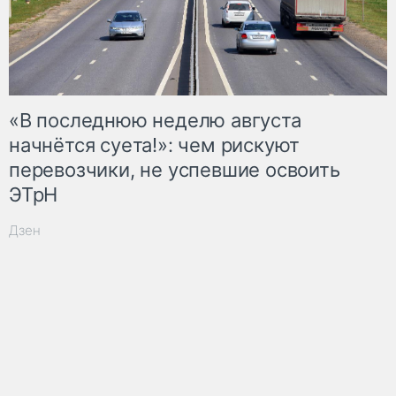
«В последнюю неделю августа
начнётся суета!»: чем рискуют
перевозчики, не успевшие освоить
ЭТрН
Дзен