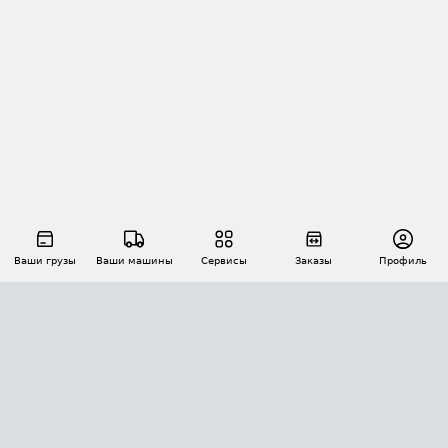
Ваши грузы
Ваши машины
Сервисы
Заказы
Профиль
АВТОМАТИЗАЦИЯ ПЕРЕВОЗОК
Площадки
Заказы
Торги
Тендеры
АТИ-Доки
GPS-мониторинг
АТИ Мессенджер
Цепочки грузов
API ATI.SU