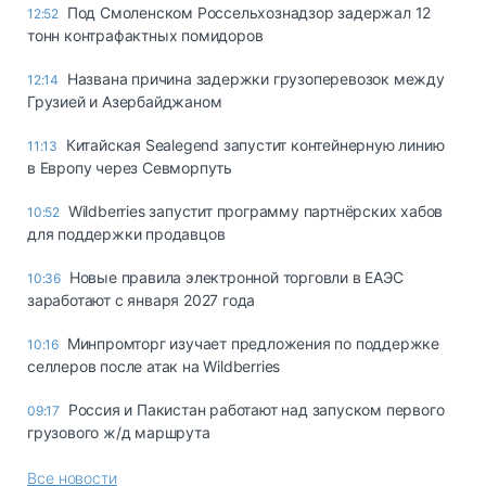
Под Смоленском Россельхознадзор задержал 12
12:52
тонн контрафактных помидоров
Названа причина задержки грузоперевозок между
12:14
Грузией и Азербайджаном
Китайская Sealegend запустит контейнерную линию
11:13
в Европу через Севморпуть
Wildberries запустит программу партнёрских хабов
10:52
для поддержки продавцов
Новые правила электронной торговли в ЕАЭС
10:36
заработают с января 2027 года
Минпромторг изучает предложения по поддержке
10:16
селлеров после атак на Wildberries
Россия и Пакистан работают над запуском первого
09:17
грузового ж/д маршрута
Все новости