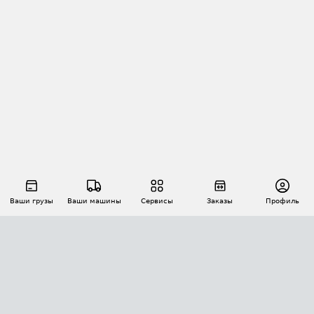
Ваши грузы
Ваши машины
Сервисы
Заказы
Профиль
АВТОМАТИЗАЦИЯ ПЕРЕВОЗОК
Площадки
Заказы
Торги
Тендеры
АТИ-Доки