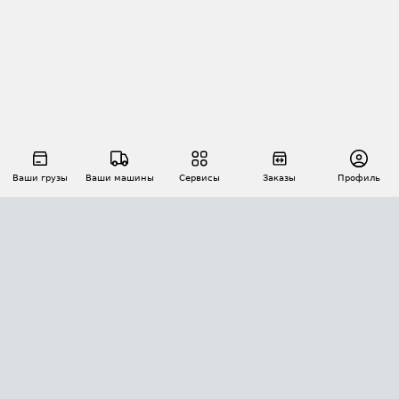
Ваши грузы
Ваши машины
Сервисы
Заказы
Профиль
АВТОМАТИЗАЦИЯ ПЕРЕВОЗОК
Площадки
Заказы
Торги
Тендеры
АТИ-Доки
GPS-мониторинг
АТИ Мессенджер
Цепочки грузов
API ATI.SU
ПОЛЕЗНОЕ