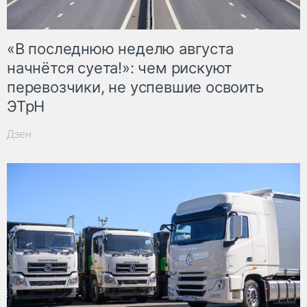
«В последнюю неделю августа
начнётся суета!»: чем рискуют
перевозчики, не успевшие освоить
ЭТрН
Дзен