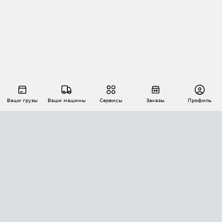
Ваши грузы
Ваши машины
Сервисы
Заказы
Профиль
АВТОМАТИЗАЦИЯ ПЕРЕВОЗОК
Площадки
Заказы
Торги
Тендеры
АТИ-Доки
GPS-мониторинг
АТИ Мессенджер
Цепочки грузов
API ATI.SU
ПОЛЕЗНОЕ