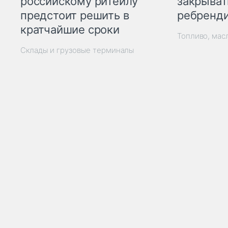
закрыват
российскому ритейлу
ребренд
предстоит решить в
кратчайшие сроки
Топливо, мас
Склады и грузовые терминалы