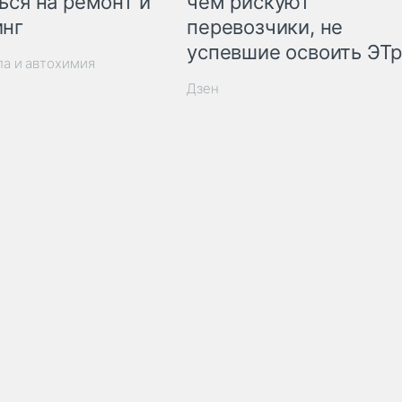
ься на ремонт и
чем рискуют
инг
перевозчики, не
успевшие освоить ЭТ
ла и автохимия
Дзен