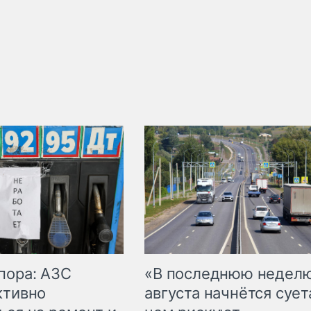
пора: АЗС
«В последнюю недел
ктивно
августа начнётся суета