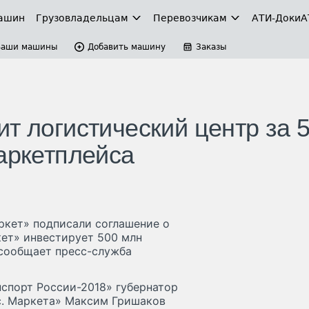
ашин
Грузовладельцам
Перевозчикам
АТИ-Доки
А
Ваши машины
Добавить машину
Заказы
т логистический центр за 
аркетплейса
ркет» подписали соглашение о
кет» инвестирует 500 млн
 сообщает пресс-служба
спорт России-2018» губернатор
с. Маркета» Максим Гришаков