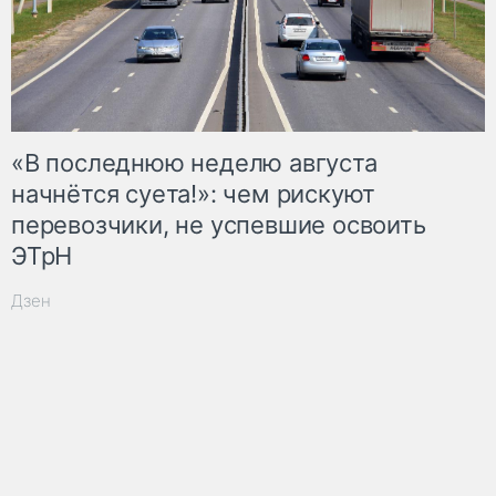
«В последнюю неделю августа
начнётся суета!»: чем рискуют
перевозчики, не успевшие освоить
ЭТрН
Дзен