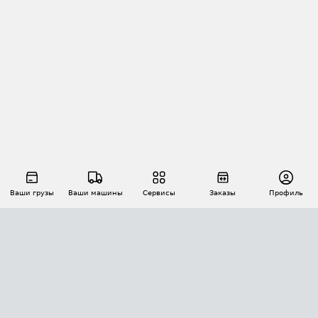
Ваши грузы
Ваши машины
Сервисы
Заказы
Профиль
АВТОМАТИЗАЦИЯ ПЕРЕВОЗОК
Площадки
Заказы
Торги
Тендеры
АТИ-Доки
GPS-мониторинг
АТИ Мессенджер
Цепочки грузов