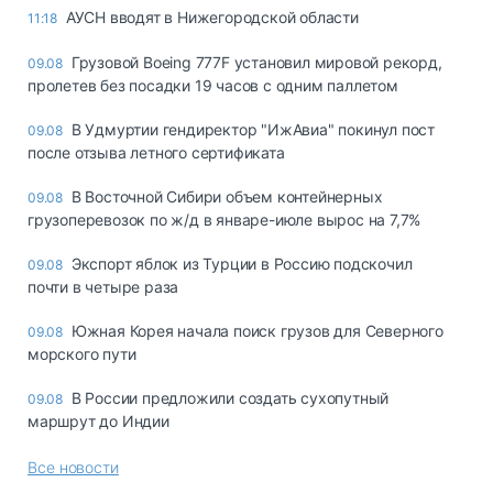
АУСН вводят в Нижегородской области
11:18
Грузовой Boeing 777F установил мировой рекорд,
09.08
пролетев без посадки 19 часов с одним паллетом
В Удмуртии гендиректор "ИжАвиа" покинул пост
09.08
после отзыва летного сертификата
В Восточной Сибири объем контейнерных
09.08
грузоперевозок по ж/д в январе-июле вырос на 7,7%
Экспорт яблок из Турции в Россию подскочил
09.08
почти в четыре раза
Южная Корея начала поиск грузов для Северного
09.08
морского пути
В России предложили создать сухопутный
09.08
маршрут до Индии
Все новости