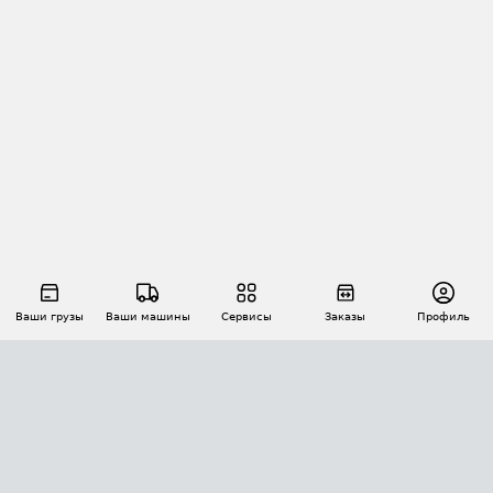
Ваши грузы
Ваши машины
Сервисы
Заказы
Профиль
АВТОМАТИЗАЦИЯ ПЕРЕВОЗОК
Площадки
Заказы
Торги
Тендеры
АТИ-Доки