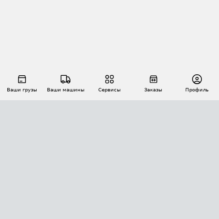
Ваши грузы
Ваши машины
Сервисы
Заказы
Профиль
АВТОМАТИЗАЦИЯ ПЕРЕВОЗОК
Площадки
Заказы
Торги
Тендеры
АТИ-Доки
GPS-мониторинг
АТИ Мессенджер
Цепочки грузов
API ATI.SU
ПОЛЕЗНОЕ