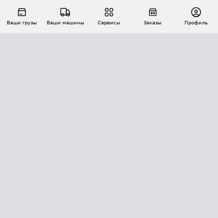
Ваши грузы
Ваши машины
Сервисы
Заказы
Профиль
АВТОМАТИЗАЦИЯ ПЕРЕВОЗОК
Площадки
Заказы
Торги
Тендеры
АТИ-Доки
GPS-мониторинг
АТИ Мессенджер
Цепочки грузов
API ATI.SU
ПОЛЕЗНОЕ
Расчет расстояний
БЕЗОПАСНОСТЬ
Академия ATI.SU
ATI.SU о безопасности
Звезды ATI.SU на вашем сайте
КОНТАКТЫ И ТАРИФЫ
Памятка по проверке контрагентов
Индекс ATI.SU FTL РФ
О системе ATI.SU
Светофор+
Средние ставки
ИНФОРМАЦИЯ
Контактная информация
Страхование