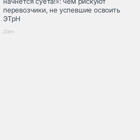
начнётся суета!»: чем рискуют
перевозчики, не успевшие освоить
ЭТрН
Дзен