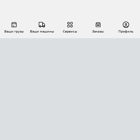
Ваши грузы
Ваши машины
Сервисы
Заказы
Профиль
АВТОМАТИЗАЦИЯ ПЕРЕВОЗОК
Площадки
Заказы
Торги
Тендеры
АТИ-Доки
GPS-мониторинг
АТИ Мессенджер
Цепочки грузов
API ATI.SU
ПОЛЕЗНОЕ
Расчет расстояний
БЕЗОПАСНОСТЬ
Академия ATI.SU
ATI.SU о безопасности
Звезды ATI.SU на вашем сайте
КОНТАКТЫ И ТАРИФЫ
Памятка по проверке контрагентов