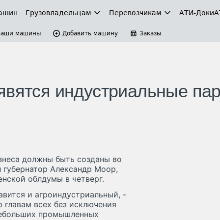
ашин
Грузовладельцам
Перевозчикам
АТИ-Доки
А
Ваши машины
Добавить машину
Заказы
явятся индустриальные па
неса должны быть созданы во
л губернатор Александр Моор,
нской облдумы в четверг.
авится и агроиндустриальный, -
ю главам всех без исключения
небольших промышленных