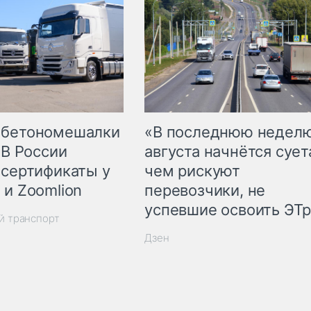
 бетономешалки
«В последнюю недел
 В России
августа начнётся суета
 сертификаты у
чем рискуют
 и Zoomlion
перевозчики, не
успевшие освоить ЭТ
й транспорт
Дзен