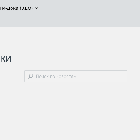
ТИ-Доки (ЭДО)
рки