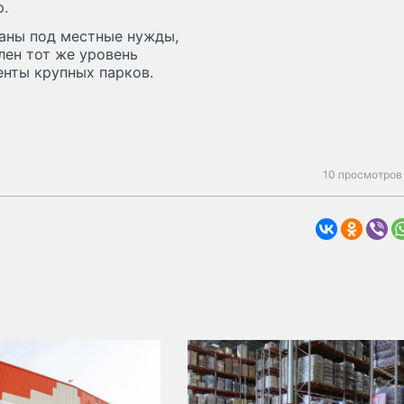
р.
аны под местные нужды,
лен тот же уровень
енты крупных парков.
10 просмотров 