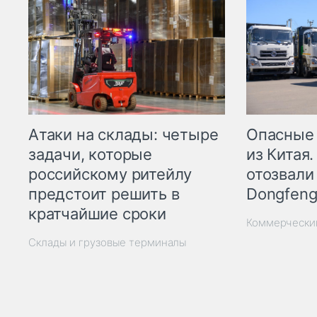
Опасные
Атаки на склады: четыре
из Китая.
задачи, которые
отозвали
российскому ритейлу
Dongfeng
предстоит решить в
кратчайшие сроки
Коммерчески
Склады и грузовые терминалы