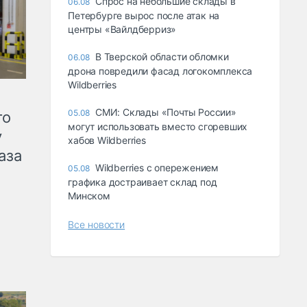
Спрос на небольшие склады в
06.08
Петербурге вырос после атак на
центры «Вайлдберриз»
В Тверской области обломки
06.08
дрона повредили фасад логокомплекса
Wildberries
СМИ: Склады «Почты России»
05.08
го
могут использовать вместо сгоревших
у
хабов Wildberries
аза
Wildberries с опережением
05.08
графика достраивает склад под
Минском
Все новости