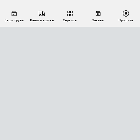
Ваши грузы
Ваши машины
Сервисы
Заказы
Профиль
АВТОМАТИЗАЦИЯ ПЕРЕВОЗОК
Площадки
Заказы
Торги
Тендеры
АТИ-Доки
GPS-мониторинг
АТИ Мессенджер
Цепочки грузов
API ATI.SU
ПОЛЕЗНОЕ
Расчет расстояний
БЕЗОПАСНОСТЬ
Академия ATI.SU
ATI.SU о безопасности
Звезды ATI.SU на вашем сайте
КОНТАКТЫ И ТАРИФЫ
Памятка по проверке контрагентов
Индекс ATI.SU FTL РФ
О системе ATI.SU
Светофор+
Средние ставки
ИНФОРМАЦИЯ