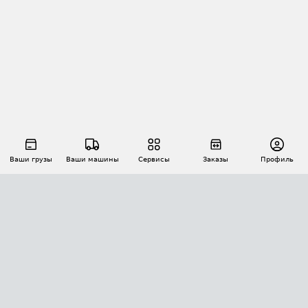
Ваши грузы
Ваши машины
Сервисы
Заказы
Профиль
АВТОМАТИЗАЦИЯ ПЕРЕВОЗОК
Площадки
Заказы
Торги
Тендеры
АТИ-Доки
GPS-мониторинг
АТИ Мессенджер
Цепочки грузов
API ATI.SU