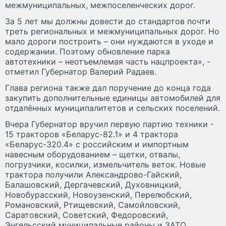
межмуниципальных, межпоселенческих дорог.
За 5 лет мы должны довести до стандартов почти
треть региональных и межмуниципальных дорог. Но
мало дороги построить – они нуждаются в уходе и
содержании. Поэтому обновление парка
автотехники – неотъемлемая часть нацпроекта», -
отметил Губернатор Валерий Радаев.
Глава региона также дал поручение до конца года
закупить дополнительные единицы автомобилей для
отдалённых муниципалитетов и сельских поселений.
Вчера Губернатор вручил первую партию техники -
15 тракторов «Беларус-82.1» и 4 трактора
«Беларус-320.4» с российским и импортным
навесным оборудованием – щетки, отвалы,
погрузчики, косилки, измельчитель веток. Новые
трактора получили Александрово-Гайский,
Балашовский, Дергачевский, Духовницкий,
Новобурасский, Новоузенский, Перелюбский,
Романовский, Ртищевский, Самойловский,
Саратовский, Советский, Федоровский,
Энгельсский муниципальные районы и ЗАТО