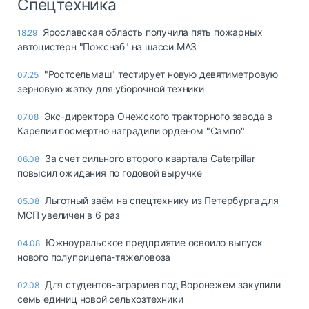
Спецтехника
Ярославская область получила пять пожарных
18:29
автоцистерн "Пожснаб" на шасси МАЗ
"Ростсельмаш" тестирует новую девятиметровую
07:25
зерновую жатку для уборочной техники
Экс-директора Онежского тракторного завода в
07.08
Карелии посмертно наградили орденом "Сампо"
За счет сильного второго квартала Caterpillar
06.08
повысил ожидания по годовой выручке
Льготный заём на спецтехнику из Петербурга для
05.08
МСП увеличен в 6 раз
Южноуральское предприятие освоило выпуск
04.08
нового полуприцепа-тяжеловоза
Для студентов-аграриев под Воронежем закупили
02.08
семь единиц новой сельхозтехники