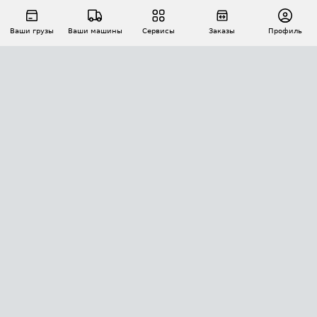
Ваши грузы
Ваши машины
Сервисы
Заказы
Профиль
АВТОМАТИЗАЦИЯ ПЕРЕВОЗОК
Площадки
Заказы
Торги
Тендеры
АТИ-Доки
GPS-мониторинг
АТИ Мессенджер
Цепочки грузов
API ATI.SU
ПОЛЕЗНОЕ
Расчет расстояний
БЕЗОПАСНОСТЬ
Академия ATI.SU
ATI.SU о безопасности
Звезды ATI.SU на вашем сайте
КОНТАКТЫ И ТАРИФЫ
Памятка по проверке контрагентов
Индекс ATI.SU FTL РФ
О системе ATI.SU
Светофор+
Средние ставки
ИНФОРМАЦИЯ
Контактная информация
Страхование