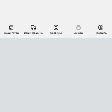
Ваши грузы
Ваши машины
Сервисы
Заказы
Профиль
АВТОМАТИЗАЦИЯ ПЕРЕВОЗОК
Площадки
Заказы
Торги
Тендеры
АТИ-Доки
GPS-мониторинг
АТИ Мессенджер
Цепочки грузов
API ATI.SU
ПОЛЕЗНОЕ
Расчет расстояний
БЕЗОПАСНОСТЬ
Академия ATI.SU
ATI.SU о безопасности