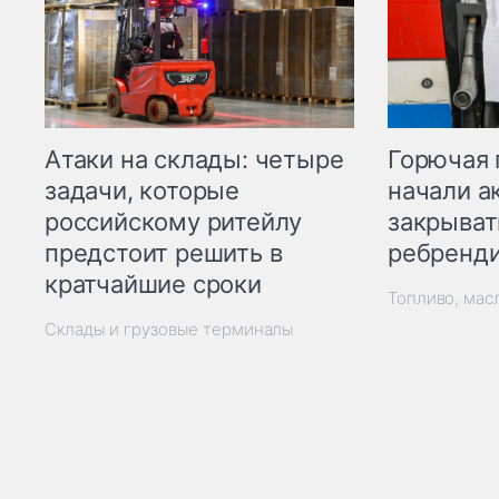
Горючая 
Атаки на склады: четыре
начали а
задачи, которые
закрыват
российскому ритейлу
ребренд
предстоит решить в
кратчайшие сроки
Топливо, мас
Склады и грузовые терминалы