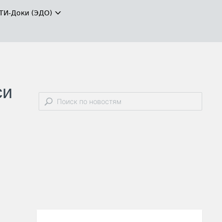
ТИ-Доки (ЭДО)
си