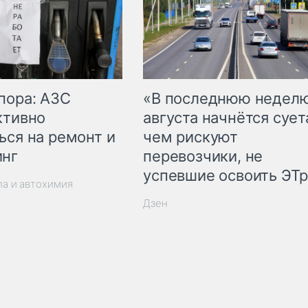
пора: АЗС
«В последнюю недел
ктивно
августа начнётся суета
ься на ремонт и
чем рискуют
инг
перевозчики, не
успевшие освоить ЭТ
ла и автохимия
Дзен