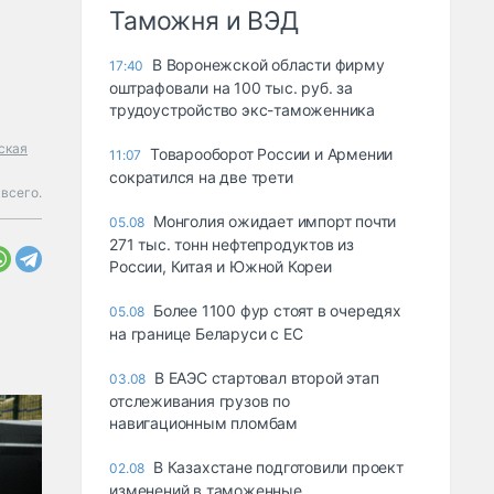
Таможня и ВЭД
В Воронежской области фирму
17:40
оштрафовали на 100 тыс. руб. за
трудоустройство экс-таможенника
ская
Товарооборот России и Армении
11:07
сократился на две трети
всего.
Монголия ожидает импорт почти
05.08
271 тыс. тонн нефтепродуктов из
России, Китая и Южной Кореи
Более 1100 фур стоят в очередях
05.08
на границе Беларуси с ЕС
В ЕАЭС стартовал второй этап
03.08
отслеживания грузов по
навигационным пломбам
В Казахстане подготовили проект
02.08
изменений в таможенные