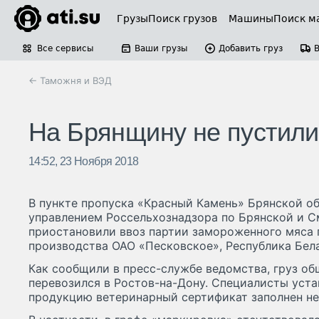
Грузы
Поиск грузов
Машины
Поиск м
Все сервисы
Ваши грузы
Добавить груз
← Таможня и ВЭД
На Брянщину не пустили 
14:52, 23 Ноября 2018
В пункте пропуска «Красный Камень» Брянской о
управлением Россельхознадзора по Брянской и 
приостановили ввоз партии замороженного мяса п
производства ОАО «Песковское», Республика Бел
Как сообщили в пресс-службе ведомства, груз об
перевозился в Ростов-на-Дону. Специалисты уст
продукцию ветеринарный сертификат заполнен не