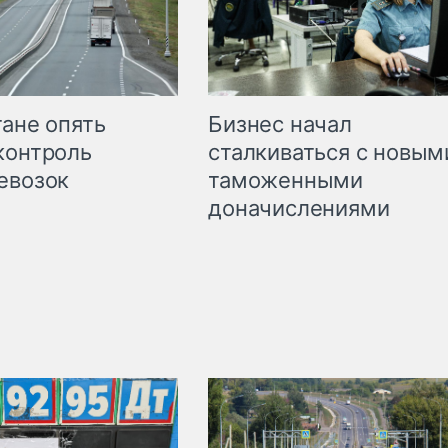
Бизнес начал
тане опять
сталкиваться с новым
контроль
таможенными
евозок
доначислениями