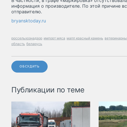
В частности, в графе «маркировка» отсутствовал
информация о производителе. По этой причине в
отправителю.
bryansktoday.ru
россельхознадзор
импорт мяса
мапп красный камень
ветеринарны
область
беларусь
ОБСУДИТЬ
Публикации по теме