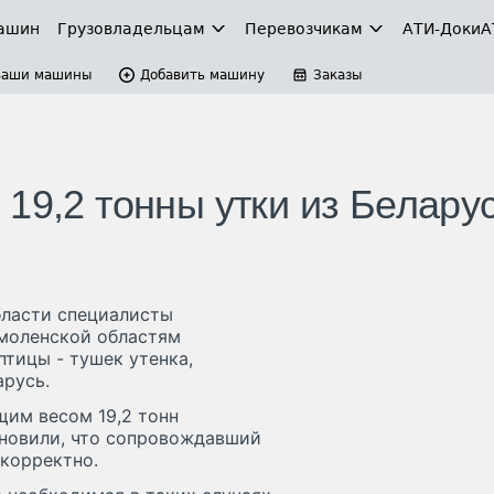
ашин
Грузовладельцам
Перевозчикам
АТИ-Доки
А
Ваши машины
Добавить машину
Заказы
19,2 тонны утки из Белару
бласти специалисты
Смоленской областям
тицы - тушек утенка,
арусь.
щим весом 19,2 тонн
ановили, что сопровождавший
корректно.