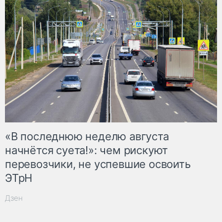
«В последнюю неделю августа
начнётся суета!»: чем рискуют
перевозчики, не успевшие освоить
ЭТрН
Дзен