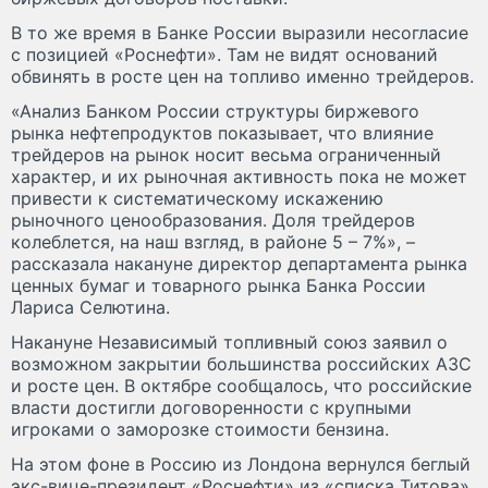
В то же время в Банке России выразили несогласие
с позицией «Роснефти». Там не видят оснований
обвинять в росте цен на топливо именно трейдеров.
«Анализ Банком России структуры биржевого
рынка нефтепродуктов показывает, что влияние
трейдеров на рынок носит весьма ограниченный
характер, и их рыночная активность пока не может
привести к систематическому искажению
рыночного ценообразования. Доля трейдеров
колеблется, на наш взгляд, в районе 5 – 7%», –
рассказала накануне директор департамента рынка
ценных бумаг и товарного рынка Банка России
Лариса Селютина.
Накануне Независимый топливный союз заявил о
возможном закрытии большинства российских АЗС
и росте цен. В октябре сообщалось, что российские
власти достигли договоренности с крупными
игроками о заморозке стоимости бензина.
На этом фоне в Россию из Лондона вернулся беглый
экс-вице-президент «Роснефти» из «списка Титова»