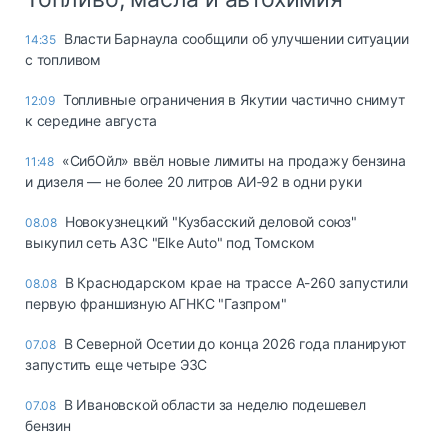
Власти Барнаула сообщили об улучшении ситуации
14:35
с топливом
Топливные ограничения в Якутии частично снимут
12:09
к середине августа
«СибОйл» ввёл новые лимиты на продажу бензина
11:48
и дизеля — не более 20 литров АИ‑92 в одни руки
Новокузнецкий "Кузбасский деловой союз"
08.08
выкупил сеть АЗС "Elke Auto" под Томском
В Краснодарском крае на трассе А-260 запустили
08.08
первую франшизную АГНКС "Газпром"
В Северной Осетии до конца 2026 года планируют
07.08
запустить еще четыре ЭЗС
В Ивановской области за неделю подешевел
07.08
бензин