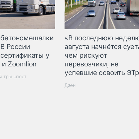
 бетономешалки
«В последнюю недел
 В России
августа начнётся суета
 сертификаты у
чем рискуют
 и Zoomlion
перевозчики, не
успевшие освоить ЭТ
й транспорт
Дзен