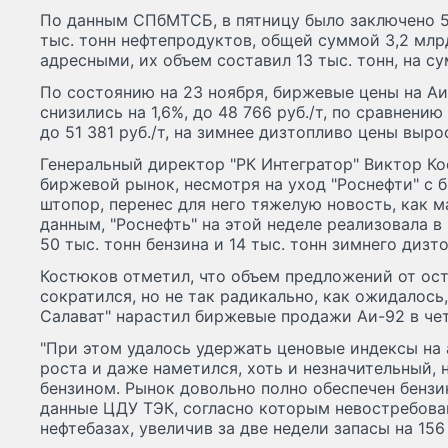
По данным СПбМТСБ, в пятницу было заключено 54
тыс. тонн нефтепродуктов, общей суммой 3,2 млр
адресными, их объем составил 13 тыс. тонн, на с
По состоянию на 23 ноября, биржевые цены на А
снизились на 1,6%, до 48 766 руб./т, по сравнению 
до 51 381 руб./т, на зимнее дизтопливо цены выросл
Генеральный директор "РК Интегратор" Виктор Ко
биржевой рынок, несмотря на уход "Роснефти" с б
штопор, перенес для него тяжелую новость, как м
данным, "Роснефть" на этой неделе реализовала 
50 тыс. тонн бензина и 14 тыс. тонн зимнего дизт
Костюков отметил, что объем предложений от ос
сократился, но не так радикально, как ожидалось
Салават" нарастил биржевые продажи Аи-92 в четыр
"При этом удалось удержать ценовые индексы на
роста и даже наметился, хоть и незначительный, 
бензином. Рынок довольно полно обеспечен бензи
данные ЦДУ ТЭК, согласно которым невостребова
нефтебазах, увеличив за две недели запасы на 156 т