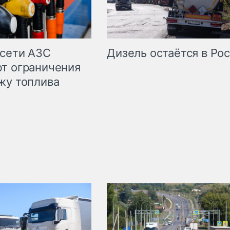
сети АЗС
Дизель остаётся в Ро
т ограничения
жу топлива