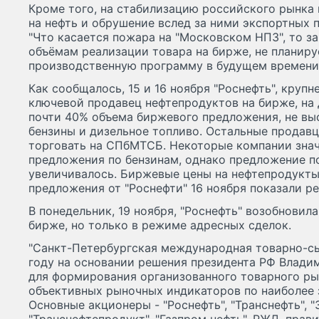
Кроме того, на стабилизацию российского рынка
на нефть и обрушение вслед за ними экспортных 
"Что касается пожара на "Московском НПЗ", то з
объёмам реализации товара на бирже, не планир
производственную программу в будущем времени",
Как сообщалось, 15 и 16 ноября "Роснефть", круп
ключевой продавец нефтепродуктов на бирже, на
почти 40% объема биржевого предложения, не в
бензины и дизельное топливо. Остальные продав
торговать на СПбМТСБ. Некоторые компании зна
предложения по бензинам, однако предложение п
увеличивалось. Биржевые цены на нефтепродукты
предложения от "Роснефти" 16 ноября показали ре
В понедельник, 19 ноября, "Роснефть" возобновил
бирже, но только в режиме адресных сделок.
"Санкт-Петербургская международная товарно-сы
году на основании решения президента РФ Влади
для формирования организованного товарного ры
объективных рыночных индикаторов по наиболее
Основные акционеры - "Роснефть", "Транснефть", "