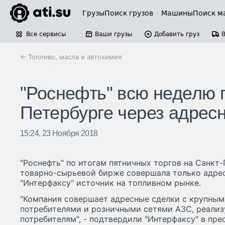
Грузы
Поиск грузов
Машины
Поиск м
Все сервисы
Ваши грузы
Добавить груз
← Топливо, масла и автохимия
"Роснефть" всю неделю 
Петербурге через адрес
15:24, 23 Ноября 2018
"Роснефть" по итогам пятничных торгов на Санк
товарно-сырьевой бирже совершала только адре
"Интерфаксу" источник на топливном рынке.
"Компания совершает адресные сделки с крупн
потребителями и розничными сетями АЗС, реали
потребителям", - подтвердили "Интерфаксу" в пре