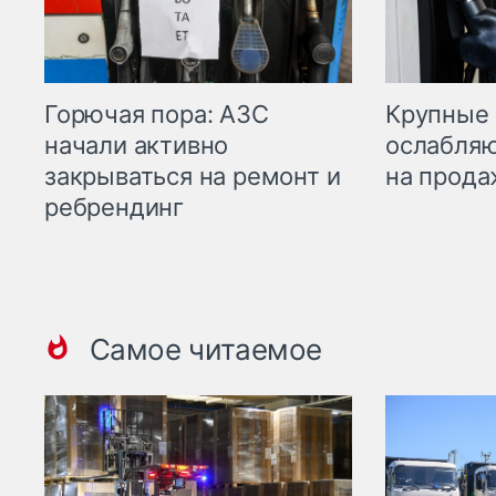
Горючая пора: АЗС
Крупные 
начали активно
ослабляю
закрываться на ремонт и
на прода
ребрендинг
Самое читаемое