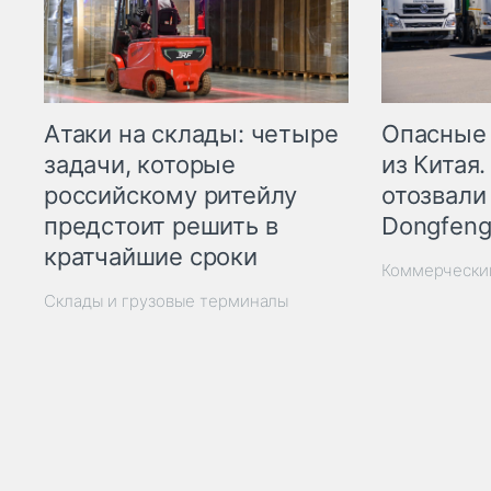
Опасные
Атаки на склады: четыре
из Китая.
задачи, которые
отозвали
российскому ритейлу
Dongfeng
предстоит решить в
кратчайшие сроки
Коммерчески
Склады и грузовые терминалы