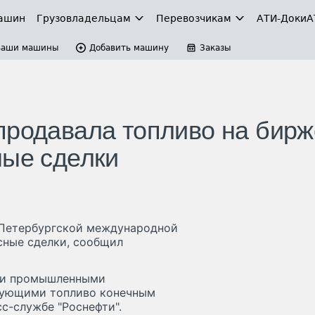
ашин
Грузовладельцам
Перевозчикам
АТИ-Доки
А
Ваши машины
Добавить машину
Заказы
продавала топливо на бирж
ные сделки
т-Петербургской международной
сные сделки, сообщил
ыми промышленными
зующими топливо конечным
сс-службе "Роснефти".