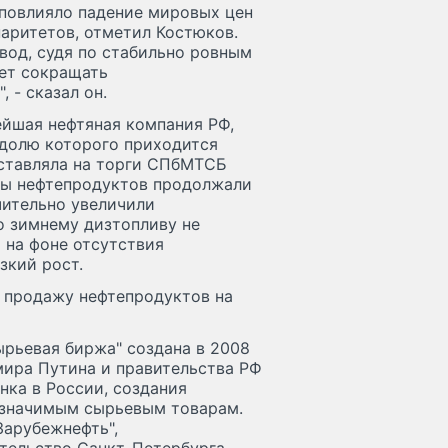
 повлияло падение мировых цен
паритетов, отметил Костюков.
авод, судя по стабильно ровным
ует сокращать
 - сказал он.
нейшая нефтяная компания РФ,
 долю которого приходится
ыставляла на торги СПбМТСБ
цы нефтепродуктов продолжали
чительно увеличили
о зимнему дизтопливу не
 на фоне отсутствия
зкий рост.
а продажу нефтепродуктов на
рьевая биржа" создана в 2008
мира Путина и правительства РФ
нка в России, создания
 значимым сырьевым товарам.
Зарубежнефть",