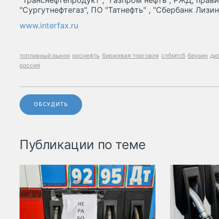
"Транснефтепродукт", "Газпром нефть", РЖД, прав
"Сургутнефтегаз", ПО "Татнефть" , "Сбербанк Лизинг
www.interfax.ru
топливный рынок
роснефть
биржевая торговля
спбмтсб
бензин
ди
россия
ОБСУДИТЬ
Публикации по теме