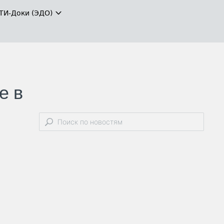
ТИ-Доки (ЭДО)
е в