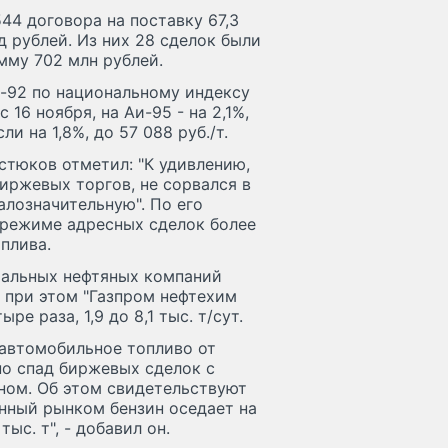
4 договора на поставку 67,3
д рублей. Из них 28 сделок были
умму 702 млн рублей.
и-92 по национальному индексу
с 16 ноября, на Аи-95 - на 2,1%,
и на 1,8%, до 57 088 руб./т.
стюков отметил: "К удивлению,
иржевых торгов, не сорвался в
алозначительную". По его
в режиме адресных сделок более
оплива.
тальных нефтяных компаний
, при этом "Газпром нефтехим
е раза, 1,9 до 8,1 тыс. т/сут.
 автомобильное топливо от
но спад биржевых сделок с
ном. Об этом свидетельствуют
нный рынком бензин оседает на
ыс. т", - добавил он.