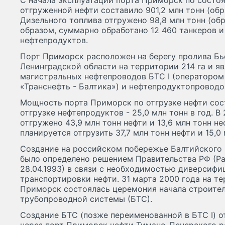
C начала эксплуатации порта Приморск по состо
отгруженной нефти составило 901,2 млн тонн (обр
Дизельного топлива отгружено 98,8 млн тонн (обр
образом, суммарно обработано 12 460 танкеров и 
нефтепродуктов.
Порт Приморск расположен на берегу пролива Бь
Ленинградской области на территории 214 га и я
магистральных нефтепроводов БТС I (оператором
«Транснефть - Балтика») и нефтепродуктопроводо
Мощность порта Приморск по отгрузке нефти сост
отгрузке нефтепродуктов - 25,0 млн тонн в год. В
отгружено 43,9 млн тонн нефти и 13,6 млн тонн не
планируется отгрузить 37,7 млн тонн нефти и 15,0
Создание на российском побережье Балтийского 
было определено решением Правительства РФ (Р
28.04.1993) в связи с необходимостью диверсифи
транспортировки нефти. 31 марта 2000 года на т
Приморск состоялась церемония начала строите
трубопроводной системы (БТС).
Создание БТС (позже переименованной в БТС I) 