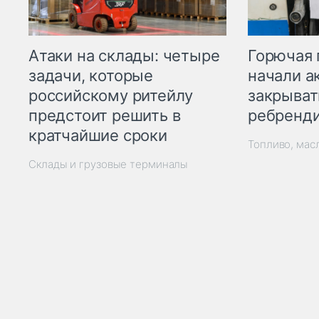
Горючая 
Атаки на склады: четыре
начали а
задачи, которые
закрыват
российскому ритейлу
ребренд
предстоит решить в
кратчайшие сроки
Топливо, мас
Склады и грузовые терминалы