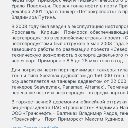
через порт Приморск нефти Тимано-Печерского р
Урало-Поволжья. Первая тонна нефти в порту Пр
декабря 2001 года в танкер «Петрокрепость» в п
Владимира Путина.
В 2008 году был введен в эксплуатацию нефтепро
Ярославль – Кириши – Приморск, обеспечивающий
нефтепродуктов в европейские страны (проект «С
нефтепродуктами был отгружен в мае 2008 года. 
завершило работы по реализации проекта «Север-
техническую возможность экспорта дизельного т
через порт Приморск с 8,5 до 25 млн тонн в год.
Для погрузки нефти порт принимает танкеры типа
тонн и типа Suezmax дедвейтом до 150 000 тонн.
осуществляется на танкеры дедвейтом от 22 000 
танкеров Seawaymax, Panamax, Aframax). Термина
перевалке нефти и нефтепродуктов среди портов 
В торжественной церемонии юбилейной отгрузки 
вице-президента ПАО «Транснефть» Владимир Наз
ООО «Транснефть - Балтика» Владимир Радов, ге
«Транснефть - Порт Приморск» Максим Кудинов.