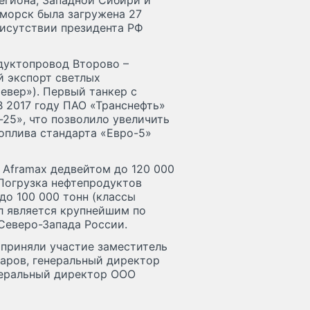
егиона, Западной Сибири и
иморск была загружена 27
рисутствии президента РФ
дуктопровод Второво –
 экспорт светлых
евер»). Первый танкер с
В 2017 году ПАО «Транснефть»
25», что позволило увеличить
оплива стандарта «Евро-5»
 Aframax дедвейтом до 120 000
 Погрузка нефтепродуктов
до 100 000 тонн (классы
л является крупнейшим по
Северо-Запада России.
приняли участие заместитель
аров, генеральный директор
неральный директор ООО