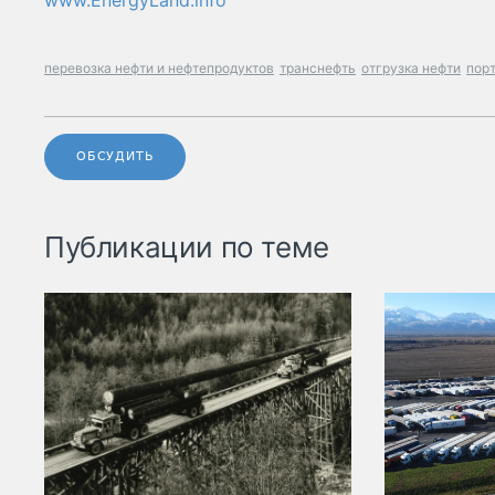
www.EnergyLand.info
перевозка нефти и нефтепродуктов
транснефть
отгрузка нефти
пор
ОБСУДИТЬ
Публикации по теме