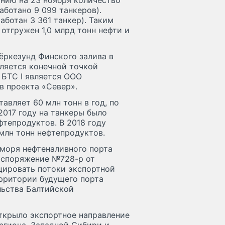
янию на 23 ноября количество
аботано 9 099 танкеров).
аботан 3 361 танкер). Таким
отгружен 1,0 млрд тонн нефти и
ёркезунд Финского залива в
вляется конечной точкой
 БТС I является ООО
в проекта «Север».
авляет 60 млн тонн в год, по
 2017 году на танкеры было
фтепродуктов. В 2018 году
 млн тонн нефтепродуктов.
моря нефтеналивного порта
аспоряжение №728-р от
цировать потоки экспортной
ерритории будущего порта
льства Балтийской
открыло экспортное направление