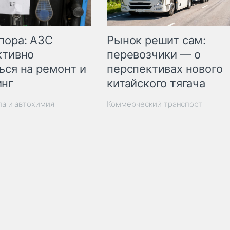
пора: АЗС
Рынок решит сам:
ктивно
перевозчики — о
ься на ремонт и
перспективах нового
инг
китайского тягача
ла и автохимия
Коммерческий транспорт