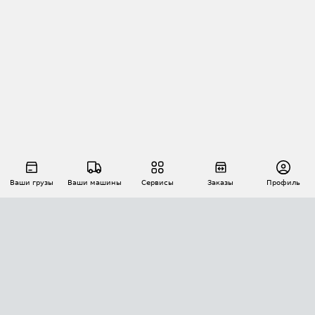
Ваши грузы
Ваши машины
Сервисы
Заказы
Профиль
АВТОМАТИЗАЦИЯ ПЕРЕВОЗОК
Площадки
Заказы
Торги
Тендеры
АТИ-Доки
GPS-мониторинг
АТИ Мессенджер
Цепочки грузов
API ATI.SU