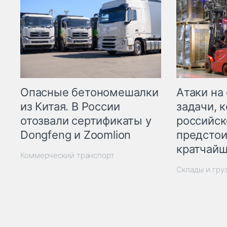
Опасные бетономешалки
Атаки на
из Китая. В России
задачи, 
отозвали сертификаты у
российск
Dongfeng и Zoomlion
предстои
кратчайш
Коммерческий транспорт
Склады и гру