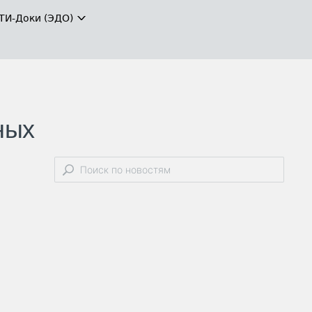
ТИ-Доки (ЭДО)
ных