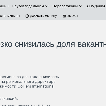
ашин
Грузовладельцам
Перевозчикам
АТИ-Доки
А
Ваши машины
Добавить машину
Заказы
езко снизилась доля вакант
региона за два года снизилась
 на регионального директора
мости Colliers International
вакансий.