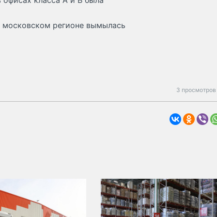
в офисах класса А и В была
 в московском регионе вымылась
3 просмотров 