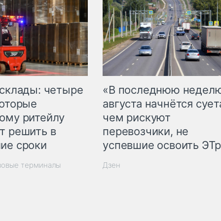
 склады: четыре
«В последнюю недел
которые
августа начнётся суета
ому ритейлу
чем рискуют
т решить в
перевозчики, не
ие сроки
успевшие освоить ЭТ
зовые терминалы
Дзен