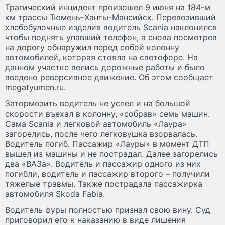
Трагический инцидент произошел 9 июня на 184-м
км трассы Тюмень–Ханты-Мансийск. Перевозивший
хлебобулочные изделия водитель Scania наклонился
чтобы поднять упавший телефон, а снова посмотрев
на дорогу обнаружил перед собой колонну
автомобилей, которая стояла на светофоре. На
данном участке велись дорожные работы и было
введено реверсивное движение. Об этом сообщает
megatyumen.ru.
Затормозить водитель не успел и на большой
скорости въехал в колонну, «собрав» семь машин.
Сама Scania и легковой автомобиль «Лаура»
загорелись, после чего легковушка взорвалась.
Водитель погиб. Пассажир «Лауры» в момент ДТП
вышел из машины и не пострадал. Далее загорелись
два «ВАЗа». Водитель и пассажир одного из них
погибли, водитель и пассажир второго – получили
тяжелые травмы. Также пострадала пассажирка
автомобиля Skoda Fabia.
Водитель фуры полностью признал свою вину. Суд
приговорил его к наказанию в виде лишения