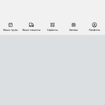
Ваши грузы
Ваши машины
Сервисы
Заказы
Профиль
АВТОМАТИЗАЦИЯ ПЕРЕВОЗОК
Площадки
Заказы
Торги
Тендеры
АТИ-Доки
GPS-мониторинг
АТИ Мессенджер
Цепочки грузов
API ATI.SU
ПОЛЕЗНОЕ
Расчет расстояний
БЕЗОПАСНОСТЬ
Академия ATI.SU
ATI.SU о безопасности