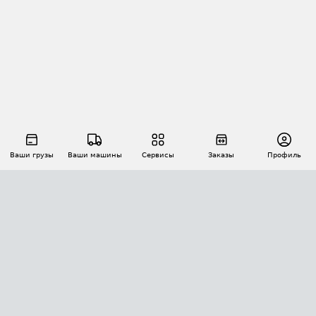
Ваши грузы
Ваши машины
Сервисы
Заказы
Профиль
АВТОМАТИЗАЦИЯ ПЕРЕВОЗОК
Площадки
Заказы
Торги
Тендеры
АТИ-Доки
GPS-мониторинг
АТИ Мессенджер
Цепочки грузов
API ATI.SU