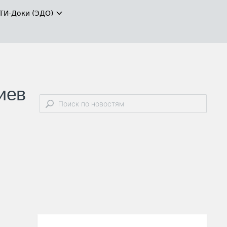
ТИ-Доки (ЭДО)
иев