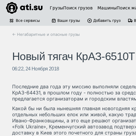
Грузы
Поиск грузов
Машины
Поиск м
Все сервисы
Ваши грузы
Добавить груз
← Негабаритные и опасные грузы
Новый тягач КрАЗ-6510Т
06:22, 24 Ноября 2018
Последние два года эту миссию выполняли седел
КрАЗ-64431, в прошлом году - полностью за сред
предлагается организаторам и городским властям 
Какой бы ни была нынешняя главная новогодняя к
отдельных небольших елок или живой, какую трад
Ивано-Франковщины, а это еще решают организа
«Folk Ukraine», Кременчугский автозавод подтвер
доставку в Киев этого почетного для страны груза