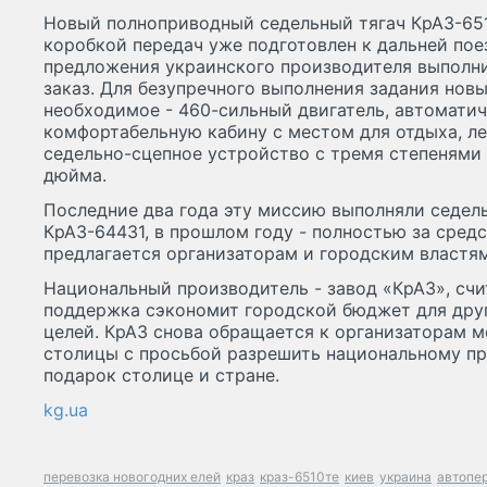
Новый полноприводный седельный тягач КрАЗ-651
коробкой передач уже подготовлен к дальней пое
предложения украинского производителя выполни
заказ. Для безупречного выполнения задания нов
необходимое - 460-сильный двигатель, автомати
комфортабельную кабину с местом для отдыха, л
седельно-сцепное устройство с тремя степенями
дюйма.
Последние два года эту миссию выполняли седел
КрАЗ-64431, в прошлом году - полностью за сред
предлагается организаторам и городским властям 
Национальный производитель - завод «КрАЗ», счит
поддержка сэкономит городской бюджет для друг
целей. КрАЗ снова обращается к организаторам 
столицы с просьбой разрешить национальному пр
подарок столице и стране.
kg.ua
перевозка новогодних елей
краз
краз-6510те
киев
украина
автопер