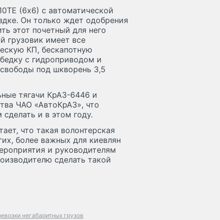
0ТЕ (6х6) с автоматической
здке. Он только ждет одобрения
ть этот почетный для него
ый грузовик имеет все
ческую КП, бескапотную
ебедку с гидроприводом и
 свободы под шкворень 3,5
ьные тягачи КрАЗ-6446 и
ства ЧАО «АвтоКрАЗ», что
сделать и в этом году.
ает, что такая волонтерская
их, более важных для киевлян
мероприятия и руководителям
оизводителю сделать такой
евозки негабаритных грузов