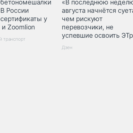
 бетономешалки
«В последнюю недел
 В России
августа начнётся суета
 сертификаты у
чем рискуют
 и Zoomlion
перевозчики, не
успевшие освоить ЭТ
й транспорт
Дзен