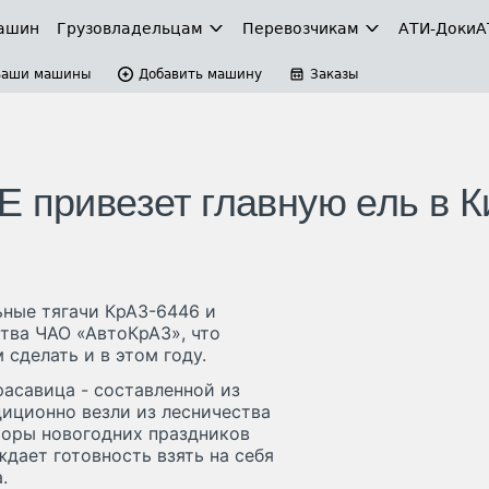
ашин
Грузовладельцам
Перевозчикам
АТИ-Доки
А
Ваши машины
Добавить машину
Заказы
Е привезет главную ель в К
ьные тягачи КрАЗ-6446 и
ства ЧАО «АвтоКрАЗ», что
сделать и в этом году.
расавица - составленной из
иционно везли из лесничества
торы новогодних праздников
ждает готовность взять на себя
.