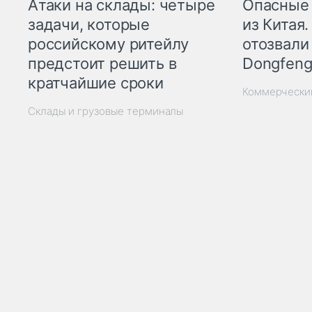
Опасные
Атаки на склады: четыре
из Китая.
задачи, которые
отозвали
российскому ритейлу
Dongfeng
предстоит решить в
кратчайшие сроки
Коммерчески
Склады и грузовые терминалы