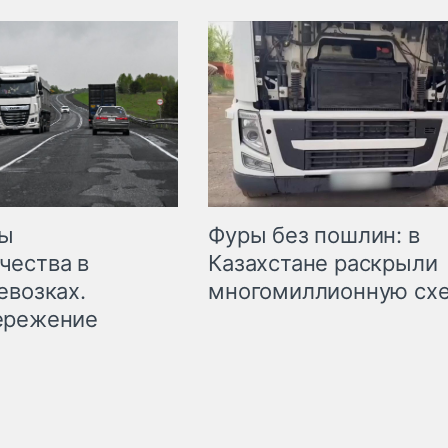
мы
Фуры без пошлин: в
чества в
Казахстане раскрыли
евозках.
многомиллионную сх
ережение