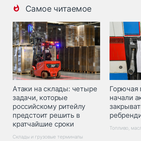
Самое читаемое
Горючая 
Атаки на склады: четыре
начали а
задачи, которые
закрыват
российскому ритейлу
ребренд
предстоит решить в
кратчайшие сроки
Топливо, мас
Склады и грузовые терминалы