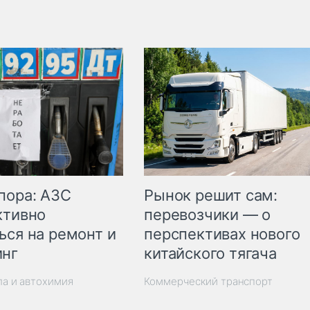
пора: АЗС
Рынок решит сам:
ктивно
перевозчики — о
ься на ремонт и
перспективах нового
инг
китайского тягача
ла и автохимия
Коммерческий транспорт