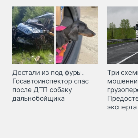
Три схе
Достали из под фуры.
мошенни
Госавтоинспектор спас
грузопер
после ДТП собаку
Предост
дальнобойщика
эксперта