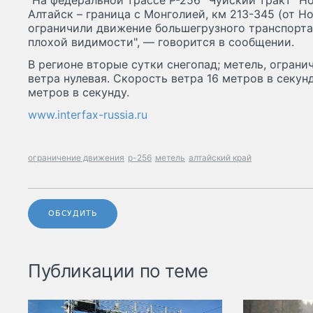
"На федеральной трассе Р-256 "Чуйский тракт" Но
Алтайск – граница с Монголией, км 213-345 (от Н
ограничили движение большегрузного транспорта
плохой видимости", — говорится в сообщении.
В регионе вторые сутки снегопад; метель, ограни
ветра нулевая. Скорость ветра 16 метров в секун
метров в секунду.
www.interfax-russia.ru
ограничение движения
р-256
метель
алтайский край
ОБСУДИТЬ
Публикации по теме