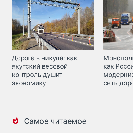
Дорога в никуда: как
Монополи
якутский весовой
как Росс
контроль душит
модерни
экономику
сеть дор
Самое читаемое