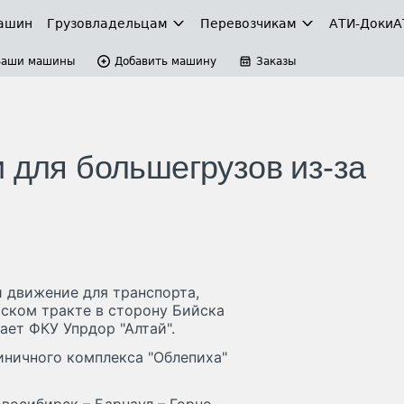
ашин
Грузовладельцам
Перевозчикам
АТИ-Доки
А
Ваши машины
Добавить машину
Заказы
 для большегрузов из-за
 движение для транспорта,
йском тракте в сторону Бийска
ает ФКУ Упрдор "Алтай".
иничного комплекса "Облепиха"