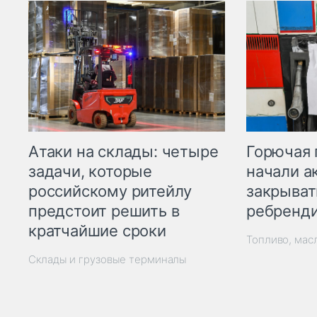
Горючая 
Атаки на склады: четыре
начали а
задачи, которые
закрыват
российскому ритейлу
ребренд
предстоит решить в
кратчайшие сроки
Топливо, мас
Склады и грузовые терминалы