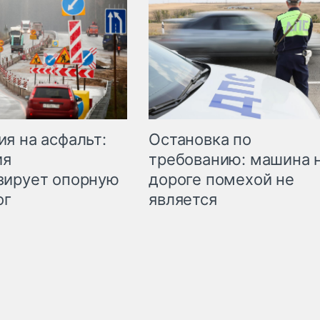
Остановка по
я на асфальт:
требованию: машина 
ия
дороге помехой не
зирует опорную
является
ог