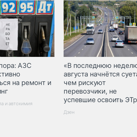
пора: АЗС
«В последнюю недел
ктивно
августа начнётся суета
ься на ремонт и
чем рискуют
инг
перевозчики, не
успевшие освоить ЭТ
ла и автохимия
Дзен