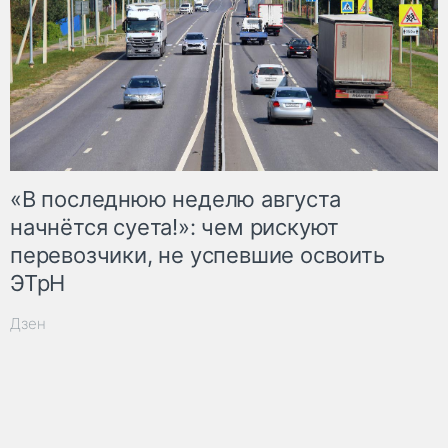
«В последнюю неделю августа
начнётся суета!»: чем рискуют
перевозчики, не успевшие освоить
ЭТрН
Дзен