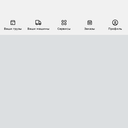
Ваши грузы
Ваши машины
Сервисы
Заказы
Профиль
АВТОМАТИЗАЦИЯ ПЕРЕВОЗОК
Площадки
Заказы
Торги
Тендеры
АТИ-Доки
GPS-мониторинг
АТИ Мессенджер
Цепочки грузов
API ATI.SU
ПОЛЕЗНОЕ
Расчет расстояний
БЕЗОПАСНОСТЬ
Академия ATI.SU
ATI.SU о безопасности
Звезды ATI.SU на вашем сайте
КОНТАКТЫ И ТАРИФЫ
Памятка по проверке контрагентов