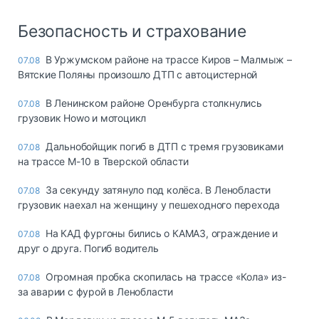
Безопасность и страхование
В Уржумском районе на трассе Киров – Малмыж –
07.08
Вятские Поляны произошло ДТП с автоцистерной
В Ленинском районе Оренбурга столкнулись
07.08
грузовик Howo и мотоцикл
Дальнобойщик погиб в ДТП с тремя грузовиками
07.08
на трассе М-10 в Тверской области
За секунду затянуло под колёса. В Ленобласти
07.08
грузовик наехал на женщину у пешеходного перехода
На КАД фургоны бились о КАМАЗ, ограждение и
07.08
друг о друга. Погиб водитель
Огромная пробка скопилась на трассе «Кола» из-
07.08
за аварии с фурой в Ленобласти