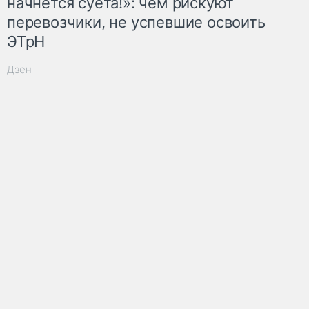
начнётся суета!»: чем рискуют
перевозчики, не успевшие освоить
ЭТрН
Дзен