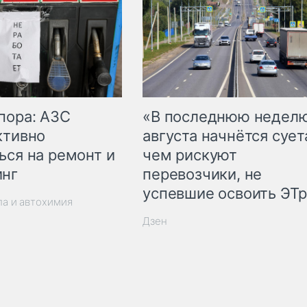
пора: АЗС
«В последнюю недел
ктивно
августа начнётся суета
ься на ремонт и
чем рискуют
инг
перевозчики, не
успевшие освоить ЭТ
ла и автохимия
Дзен