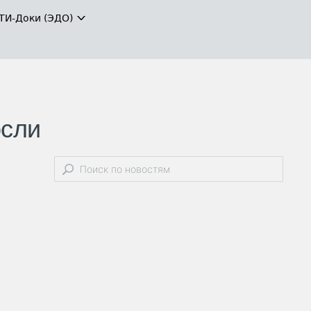
ТИ-Доки (ЭДО)
осли