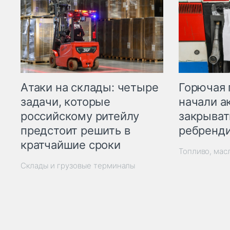
Горючая 
Атаки на склады: четыре
начали а
задачи, которые
закрыват
российскому ритейлу
ребренд
предстоит решить в
кратчайшие сроки
Топливо, мас
Склады и грузовые терминалы