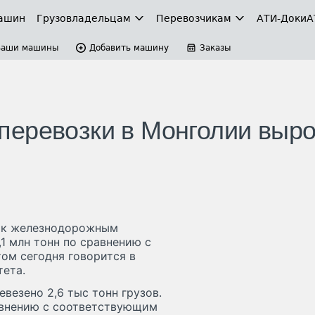
ашин
Грузовладельцам
Перевозчикам
АТИ-Доки
А
Ваши машины
Добавить машину
Заказы
перевозки в Монголии выр
зок железнодорожным
,1 млн тонн по сравнению с
ом сегодня говорится в
ета.
везено 2,6 тыс тонн грузов.
равнению с соответствующим