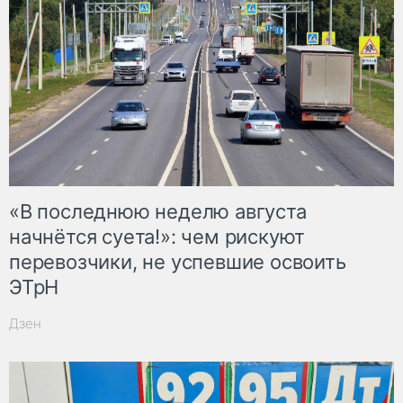
«В последнюю неделю августа
начнётся суета!»: чем рискуют
перевозчики, не успевшие освоить
ЭТрН
Дзен