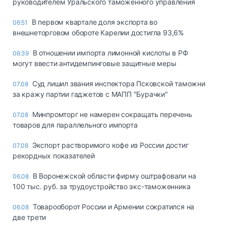
руководителем Уральского таможенного управления
В первом квартале доля экспорта во
06:51
внешнеторговом обороте Карелии достигла 93,6%
В отношении импорта лимонной кислоты в РФ
06:39
могут ввести антидемпинговые защитные меры
Суд лишил звания инспектора Псковской таможни
07.08
за кражу партии гаджетов с МАПП "Бурачки"
Минпромторг не намерен сокращать перечень
07.08
товаров для параллельного импорта
Экспорт растворимого кофе из России достиг
07.08
рекордных показателей
В Воронежской области фирму оштрафовали на
06.08
100 тыс. руб. за трудоустройство экс-таможенника
Товарооборот России и Армении сократился на
06.08
две трети