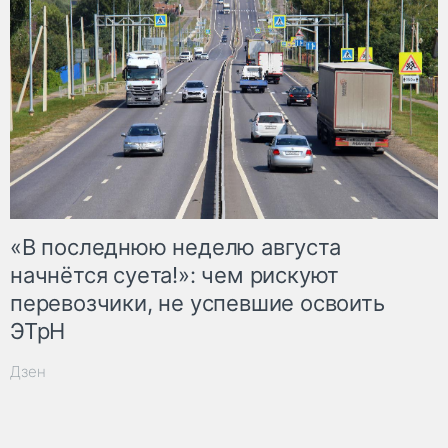
«В последнюю неделю августа
начнётся суета!»: чем рискуют
перевозчики, не успевшие освоить
ЭТрН
Дзен