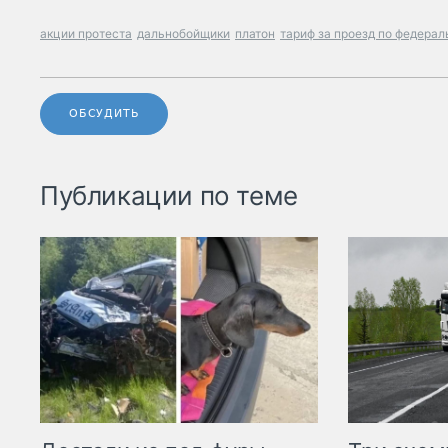
акции протеста
дальнобойщики
платон
тариф за проезд по федера
ОБСУДИТЬ
Публикации по теме