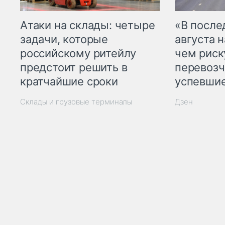
Атаки на склады: четыре
«В посл
задачи, которые
августа н
российскому ритейлу
чем рис
предстоит решить в
перевозч
кратчайшие сроки
успевшие
Склады и грузовые терминалы
Дзен