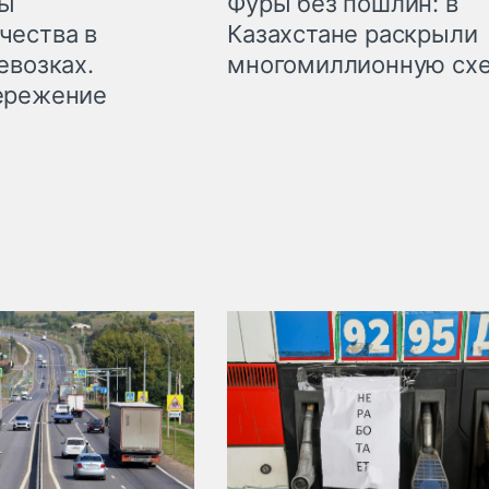
мы
Фуры без пошлин: в
чества в
Казахстане раскрыли
евозках.
многомиллионную сх
ережение