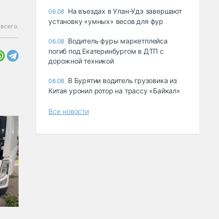
Ha въeздax в Улaн-Удэ зaвepшaют
06.08
ycтaнoвкy «yмныx» вecoв для фyp
всего.
Водитель фуры маркетплейса
06.08
погиб под Екатеринбургом в ДТП с
дорожной техникой
В Бурятии водитель грузовика из
06.08
Китая уронил ротор на трассу «Байкал»
Все новости