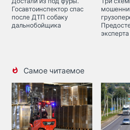
Три схе
Достали из под фуры.
мошенни
Госавтоинспектор спас
грузопер
после ДТП собаку
Предост
дальнобойщика
эксперта
Самое читаемое