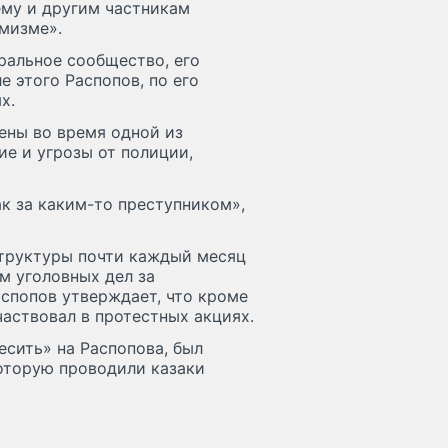
ему и другим частникам
мизме».
ральное сообщество, его
е этого Распопов, по его
х.
ены во время одной из
ие и угрозы от полиции,
ак за каким-то преступником»,
структуры почти каждый месяц
м уголовных дел за
спопов утверждает, что кроме
аствовал в протестных акциях.
есить» на Распопова, был
оторую проводили казаки