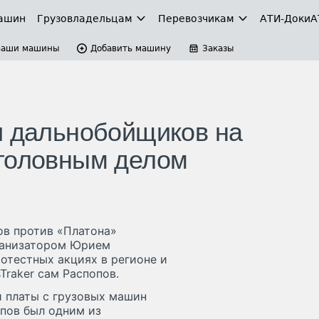
ашин
Грузовладельцам
Перевозчикам
АТИ-Доки
А
Ваши машины
Добавить машину
Заказы
и дальнобойщиков на
уголовным делом
ов против «Платона»
рганизатором Юрием
отестных акциях в регионе и
raker сам Распопов.
 платы с грузовых машин
опов был одним из