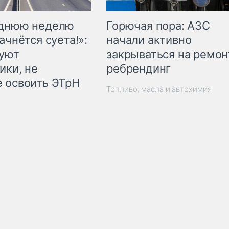
Горючая пора: АЗС
еднюю неделю
начали активно
ачнётся суета!»:
закрываться на ремон
куют
ребрендинг
ики, не
 освоить ЭТрН
Топливо, масла и автохимия