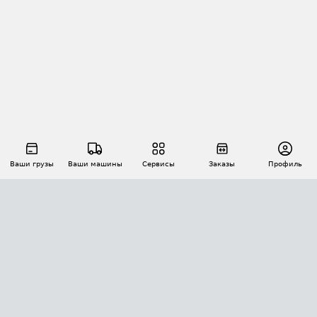
Ваши грузы
Ваши машины
Сервисы
Заказы
Профиль
АВТОМАТИЗАЦИЯ ПЕРЕВОЗОК
Площадки
Заказы
Торги
Тендеры
АТИ-Доки
GPS-мониторинг
АТИ Мессенджер
Цепочки грузов
API ATI.SU