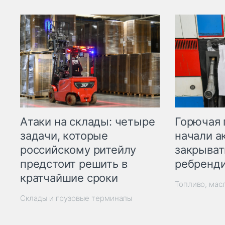
Горючая 
Атаки на склады: четыре
начали а
задачи, которые
закрыват
российскому ритейлу
ребренд
предстоит решить в
кратчайшие сроки
Топливо, мас
Склады и грузовые терминалы