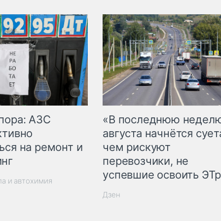
пора: АЗС
«В последнюю недел
ктивно
августа начнётся суета
ься на ремонт и
чем рискуют
инг
перевозчики, не
успевшие освоить ЭТ
ла и автохимия
Дзен