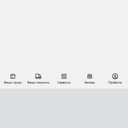
Ваши грузы
Ваши машины
Сервисы
Заказы
Профиль
АВТОМАТИЗАЦИЯ ПЕРЕВОЗОК
Площадки
Заказы
Торги
Тендеры
АТИ-Доки