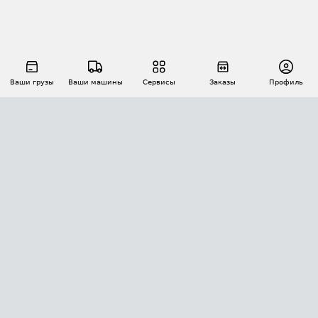
Ваши грузы
Ваши машины
Сервисы
Заказы
Профиль
АВТОМАТИЗАЦИЯ ПЕРЕВОЗОК
Площадки
Заказы
Торги
Тендеры
АТИ-Доки
GPS-мониторинг
АТИ Мессенджер
Цепочки грузов
API ATI.SU
ПОЛЕЗНОЕ
Расчет расстояний
БЕЗОПАСНОСТЬ
Академия ATI.SU
ATI.SU о безопасности
Звезды ATI.SU на вашем сайте
КОНТАКТЫ И ТАРИФЫ