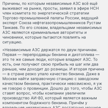
Причины, по которым независимые АЗС всё ещё
выживают на рынке, просты, заявил в эфире НСН
член комитета по энергетической стратегии
Торгово-промышленной палаты России, ведущий
эксперт Союза нефтегазопромышленников Рустам
Танкаев. По его словам, владельцами независимых
АЗС являются криминальные авторитеты и
чиновники, которые пытаются повлиять на
ситуацию.
«Независимые АЗС держатся по двум причинам.
Первая — перепродавцы бензина и дизтоплива —
это те же самые люди, которые владеют АЗС. То
есть, они получают свою прибыль на шаг или два
раньше, чем доходит до розницы. И вторая причина
— в стране резко упало качество бензина. Даже в
Москве найти заправочную станцию с заводским
качеством бензина, практически невозможно, я уж
не говорю о провинции. Дошло до того, чтобы АЗС
ставят вопрос, чтобы компании увеличили
производство АИ-80, который является важным
компонентом бодяжного бензина. Причём у
владельцев независимых АЗС достаточно мощное