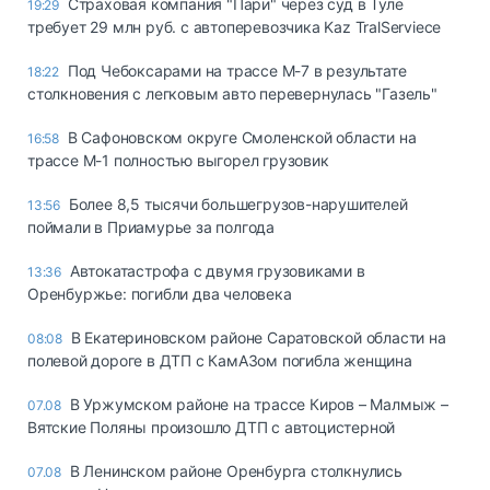
Страховая компания "Пари" через суд в Туле
19:29
требует 29 млн руб. с автоперевозчика Kaz TralServiece
Под Чебоксарами на трассе М-7 в результате
18:22
столкновения с легковым авто перевернулась "Газель"
В Сафоновском округе Смоленской области на
16:58
трассе М-1 полностью выгорел грузовик
Более 8,5 тысячи большегрузов-нарушителей
13:56
поймали в Приамурье за полгода
Автокатастрофа с двумя грузовиками в
13:36
Оренбуржье: погибли два человека
В Екатериновском районе Саратовской области на
08:08
полевой дороге в ДТП с КамАЗом погибла женщина
В Уржумском районе на трассе Киров – Малмыж –
07.08
Вятские Поляны произошло ДТП с автоцистерной
В Ленинском районе Оренбурга столкнулись
07.08