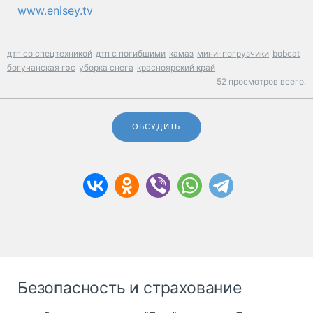
www.enisey.tv
дтп со спецтехникой
дтп с погибшими
камаз
мини-погрузчики
bobcat
богучанская гэс
уборка снега
красноярский край
52 просмотров всего.
ОБСУДИТЬ
Безопасность и страхование