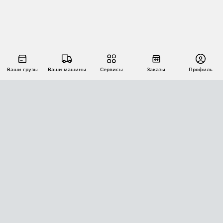
Ваши грузы
Ваши машины
Сервисы
Заказы
Профиль
АВТОМАТИЗАЦИЯ ПЕРЕВОЗОК
Площадки
Заказы
Торги
Тендеры
АТИ-Доки
GPS-мониторинг
АТИ Мессенджер
Цепочки грузов
API ATI.SU
ПОЛЕЗНОЕ
Расчет расстояний
БЕЗОПАСНОСТЬ
Академия ATI.SU