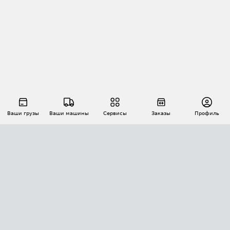
Ваши грузы
Ваши машины
Сервисы
Заказы
Профиль
АВТОМАТИЗАЦИЯ ПЕРЕВОЗОК
Площадки
Заказы
Торги
Тендеры
АТИ-Доки
GPS-мониторинг
АТИ Мессенджер
Цепочки грузов
API ATI.SU