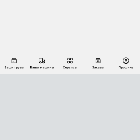
Ваши грузы
Ваши машины
Сервисы
Заказы
Профиль
АВТОМАТИЗАЦИЯ ПЕРЕВОЗОК
Площадки
Заказы
Торги
Тендеры
АТИ-Доки
GPS-мониторинг
АТИ Мессенджер
Цепочки грузов
API ATI.SU