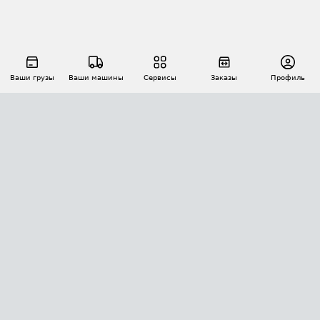
Ваши грузы
Ваши машины
Сервисы
Заказы
Профиль
АВТОМАТИЗАЦИЯ ПЕРЕВОЗОК
Площадки
Заказы
Торги
Тендеры
АТИ-Доки
GPS-мониторинг
АТИ Мессенджер
Цепочки грузов
API ATI.SU
ПОЛЕЗНОЕ
Расчет расстояний
БЕЗОПАСНОСТЬ
Академия ATI.SU
ATI.SU о безопасности
Звезды ATI.SU на вашем сайте
КОНТАКТЫ И ТАРИФЫ