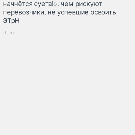
начнётся суета!»: чем рискуют
перевозчики, не успевшие освоить
ЭТрН
Дзен